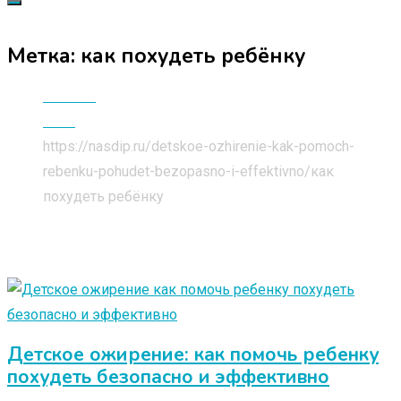
Метка:
как похудеть ребёнку
Главная
Блог
https://nasdip.ru/detskoe-ozhirenie-kak-pomoch-
rebenku-pohudet-bezopasno-i-effektivno/
как
похудеть ребёнку
Детское ожирение: как помочь ребенку
похудеть безопасно и эффективно