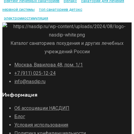
рейтинг лечебных санаториев
релакс
санатории для лечения
нервной системы
топ санаториев детокс
электромиостимуляция
Каталог санаториев похудения и других лечебных
учреждений России
Москва, Вавилова 48, пом. 1/1
+7 (911) 025-12-24
info@nasdip.ru
Информация
Об ассоциации НАСДИП
Блог
Условия использования
Политика конфиденциальности