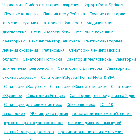
Черкесии
Выбор санатория ожирения
Курорт Rosa Springs
Лечение аллергии
Лишний вес у Ребенка
Лучшие санатории
Тюмени
Лучший санаторий Чебоксаров
Медицинская
диагностика
Отель «Нессельбек»
Отзывы о лечении в
санаториях
Рейтинг санаториев Урала
Рейтинг санаториев
лечения ожирения
Релаксация
Санатории Ленинградской
области
Санатории Ногинска
Санатории Челябинска
Санатории
для лечения тревожности
Санатории с фитнесом
Санатории с
электрофорезом
Санаторий Balçova Thermal Hotel & SPA
Санаторий «Валуево»
Санаторий «Южное взморье»
Санаторий
«Юрмино»
Санаторий «Янтарь»
Санаторий для похудения на 2 дня
Санаторий для снижения веса
Снижение веса
ТОП-10
санаториев
УВЧ-индуктотермия
восстановление метаболизма
курорты краснодарского края
лечение дыхательных путей
лишний вес у подростков
противовоспалительное лечение