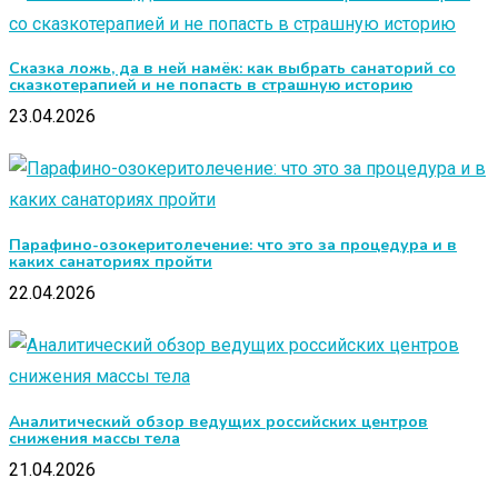
Сказка ложь, да в ней намёк: как выбрать санаторий со
сказкотерапией и не попасть в страшную историю
23.04.2026
Парафино-озокеритолечение: что это за процедура и в
каких санаториях пройти
22.04.2026
Аналитический обзор ведущих российских центров
снижения массы тела
21.04.2026