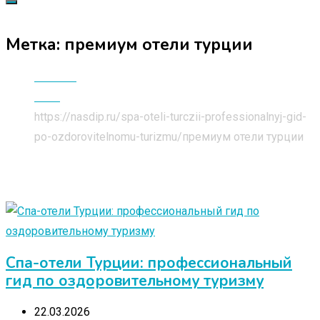
Метка:
премиум отели турции
Главная
Блог
https://nasdip.ru/spa-oteli-turczii-professionalnyj-gid-
po-ozdorovitelnomu-turizmu/
премиум отели турции
Спа-отели Турции: профессиональный
гид по оздоровительному туризму
22.03.2026