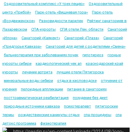
Оздоровительный комплекс «У трех пещер»
Оздоровительный
центр «Прибой»
Парк-отель «Вишневая гора»
Парк-отель
«Воздвиженское»
Разновидности парилен
Рейтинг санаториев в
Лазаревском
СПА-курорты
СПА отели Лен. области
Санаторий
«Илона»
Санаторий «Каякент»
Санаторий «Плаза»
Санаторий
«Предгорье Кавказа»
Санаторий для детей с родителями «Смена»
бальнеотерапия при заболеваниях почек
гипотиреоз
горные
курорты сибири
кардиологический чек ап
краснодарский край
курорты
лечение артрита
лучшие отели Пятигорска
минеральные воды сибири
отдых в кисловодске
отучение от
курения
пелоидные аппликации
питание в санаториях
посттравматическая реабилитация
похудение без диет
природные источники кавказа
психотерапевт
пятигорские
термы
рождественские каникулы отдых
спа-процедуры
спа
детокс программа
физиотерапия