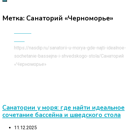
Метка:
Санаторий «Черноморье»
Главная
Блог
https://nasdip.ru/sanatorii-u-morya-gde-najti-idealnoe-
sochetanie-bassejna-i-shvedskogo-stola/
Санаторий
«Черноморье»
Санатории у моря: где найти идеальное
сочетание бассейна и шведского стола
11.12.2025