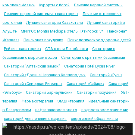
комплекс «Маяк»
Курорты с йогой
Лечение нервной системы
Лечение нервной системы в санаториях
Лечение стрессовых
состояний
Лучшие санатории Казахстана
Лучший санаторий в
Алуште
МИРРОС Montis MediSpa Отель Пятигорск 5*
Пансионат
«Кавказ»
Пансионат похудения
Психологическое здоровье детей
Рейтинг санаториев
СПА отели Ленобласти
Санатории с
бассейнами с морской водой
Санатории с крытыми бассейнами
Санаторий "Алтайский замок"
Санаторий Hotel Lycus River
Санаторий «Долина Нарзанов Кисловодск»
Санаторий «Русь»
Санаторий «Северная Ривьера»
Санаторий «Сибирь»
Санаторий
«Эльбрус»
Санаторий Барнаульский
Санаторий похудения
УВТ-
терапия
Фармакотерапия
ЭМДР-терапия
идеальный санаторий
в Лазаревском
нафталановое золото
подростковое ожирение
санаторий для лечения ожирения
спортивный образ жизни