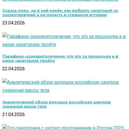
Сказка ложь, да в ней намёк: как выбрать санаторий со
сказкотерапией и не попасть в страшную историю
23.04.2026
Парафино-озокеритолечение: что это за процедура и в
каких санаториях пройти
22.04.2026
Аналитический обзор ведущих российских центров
снижения массы тела
21.04.2026