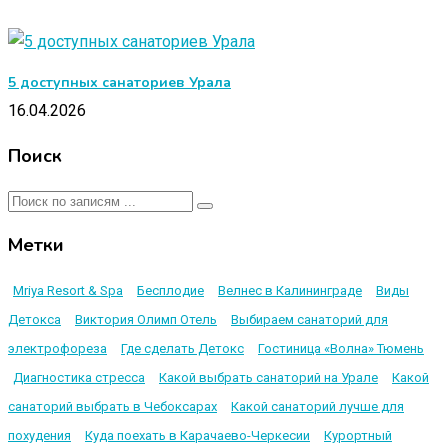
5 доступных санаториев Урала
16.04.2026
Поиск
Метки
Mriya Resort & Spa
Бесплодие
Велнес в Калининграде
Виды
Детокса
Виктория Олимп Отель
Выбираем санаторий для
электрофореза
Где сделать Детокс
Гостиница «Волна» Тюмень
Диагностика стресса
Какой выбрать санаторий на Урале
Какой
санаторий выбрать в Чебоксарах
Какой санаторий лучше для
похудения
Куда поехать в Карачаево-Черкесии
Курортный