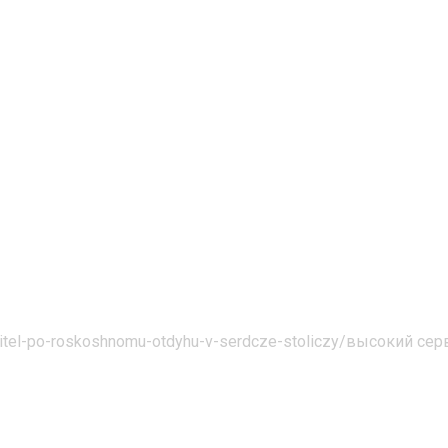
itel-po-roskoshnomu-otdyhu-v-serdcze-stoliczy/
высокий сер