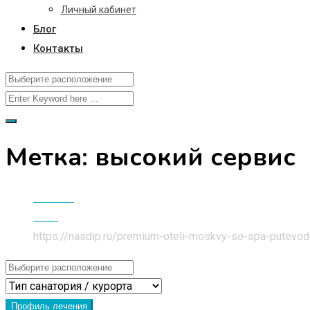
Личный кабинет
Блог
Контакты
Метка:
высокий сервис
Главная
Блог
https://nasdip.ru/premium-oteli-moskvy-so-spa-putevod
Профиль лечения