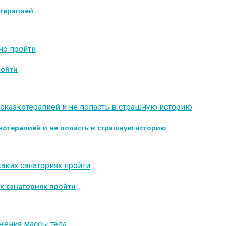
отерапией
ройти
зкотерапией и не попасть в страшную историю
их санаториях пройти