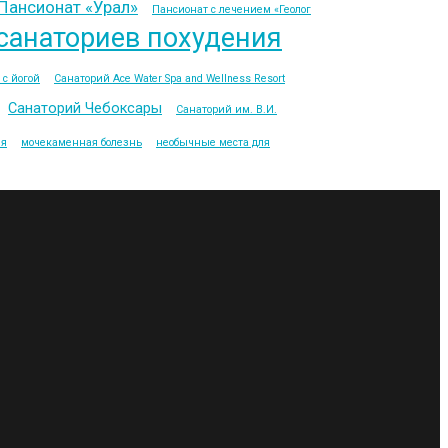
Пансионат «Урал»
Пансионат с лечением «Геолог
санаториев похудения
 с йогой
Санаторий Ace Water Spa and Wellness Resort
Санаторий Чебоксары
Санаторий им. В.И.
ия
мочекаменная болезнь
необычные места для