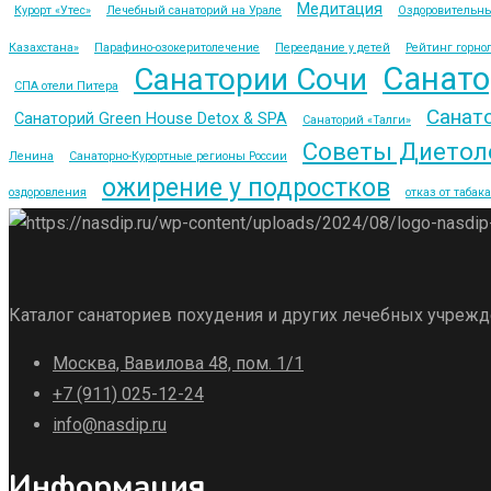
Медитация
Курорт «Утес»
Лечебный санаторий на Урале
Оздоровительны
Казахстана»
Парафино-озокеритолечение
Переедание у детей
Рейтинг горно
Санато
Санатории Сочи
СПА отели Питера
Санат
Санаторий Green House Detox & SPA
Санаторий «Талги»
Советы Диетол
Ленина
Санаторно-Курортные регионы России
ожирение у подростков
оздоровления
отказ от табака
Каталог санаториев похудения и других лечебных учреж
Москва, Вавилова 48, пом. 1/1
+7 (911) 025-12-24
info@nasdip.ru
Информация