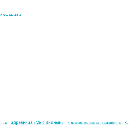
едложениям
Здравница «Мыс Видный»
эйдж
Иглорефлексотерапия в санаториях
Ка