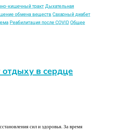
но-кишечный тракт
Дыхательная
шение обмена веществ
Сахарный диабет
тема
Реабилитация после COVID
Общее
 отдыху в сердце
сстановления сил и здоровья. За время