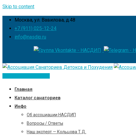
Skip to content
Москва, ул. Вавилова, д.48
+7 (911) 025-12-24
info@nasdip.ru
Добавить санаторий
Главная
Каталог санаториев
Инфо
Об ассоциации НАСДИП
Вопросы / Ответы
Наш эксперт — Кольцова Т.Д.