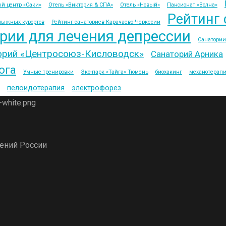
й центр «Саки»
Отель «Виктория & СПА»
Отель «Новый»
Пансионат «Волна»
Рейтинг 
лыжных курортов
Рейтинг санаториев Карачаево-Черкесии
рии для лечения депрессии
Санатории
орий «Центросоюз-Кисловодск»
Санаторий Арника
ога
Умные тренировки
Эко-парк «Тайга» Тюмень
биохакинг
механотерап
пелоидотерапия
электрофорез
дений России