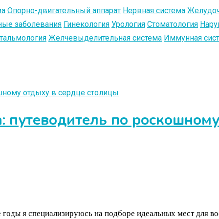
ма
Опорно-двигательный аппарат
Нервная система
Желудоч
ые заболевания
Гинекология
Урология
Стоматология
Нару
тальмология
Желчевыделительная система
Иммунная сис
: путеводитель по роскошному
е годы я специализируюсь на подборе идеальных мест для во