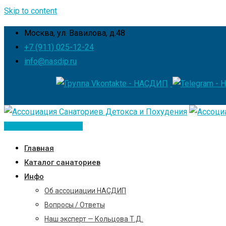
Skip to content
Москва, ул. Вавилова, д.48
+7 (911) 025-12-24
info@nasdip.ru
Добавить санаторий
Главная
Каталог санаториев
Инфо
Об ассоциации НАСДИП
Вопросы / Ответы
Наш эксперт — Кольцова Т.Д.