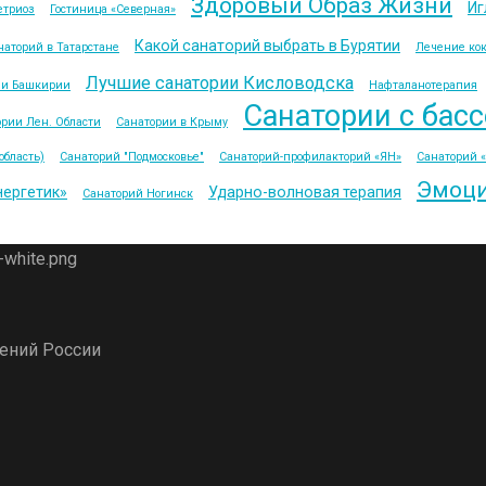
Здоровый Образ Жизни
Иг
етриоз
Гостиница «Северная»
Какой санаторий выбрать в Бурятии
наторий в Татарстане
Лечение кок
Лучшие санатории Кисловодска
ии Башкирии
Нафталанотерапия
Санатории с бас
рии Лен. Области
Санатории в Крыму
область)
Санаторий "Подмосковье"
Санаторий-профилакторий «ЯН»
Санаторий 
Эмоци
нергетик»
Ударно-волновая терапия
Санаторий Ногинск
дений России