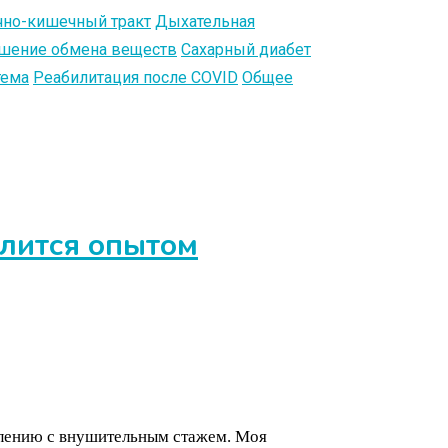
но-кишечный тракт
Дыхательная
шение обмена веществ
Сахарный диабет
тема
Реабилитация после COVID
Общее
елится опытом
овлению с внушительным стажем. Моя