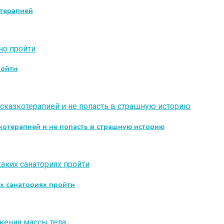
отерапией
ройти
зкотерапией и не попасть в страшную историю
их санаториях пройти