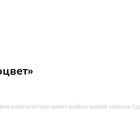
оцвет»
t-anna-svetlova-delitsya-opytom-podbora-luchshih-zdravnicz/
Зд