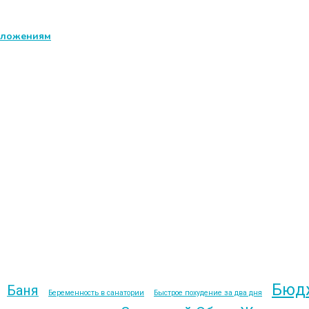
едложениям
Бюд
Баня
Беременность в санатории
Быстрое похудение за два дня