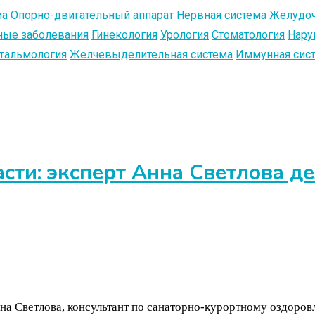
ма
Опорно-двигательный аппарат
Нервная система
Желудоч
ые заболевания
Гинекология
Урология
Стоматология
Нару
тальмология
Желчевыделительная система
Иммунная сис
сти: эксперт Анна Светлова д
нна Светлова, консультант по санаторно-курортному оздор