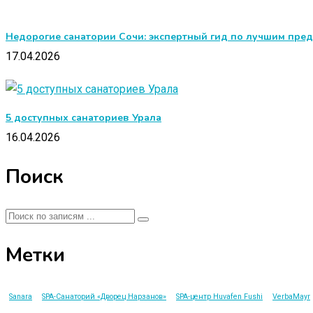
Недорогие санатории Сочи: экспертный гид по лучшим пр
17.04.2026
5 доступных санаториев Урала
16.04.2026
Поиск
Метки
Sanara
SPA-Санаторий «Дворец Нарзанов»
SPA-центр Huvafen Fushi
VerbaMayr