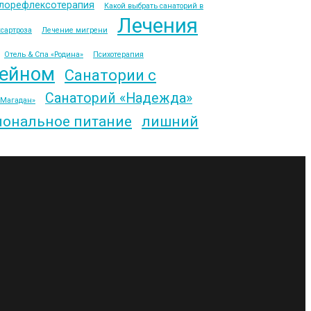
лорефлексотерапия
Какой выбрать санаторий в
Лечения
сартроза
Лечение мигрени
Отель & Спа «Родина»
Психотерапия
сейном
Санатории с
Санаторий «Надежда»
«Магадан»
ональное питание
лишний