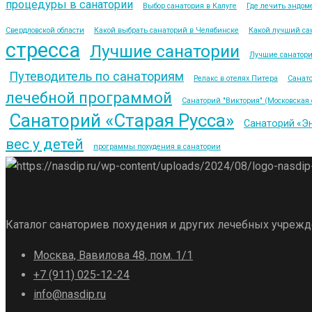
процедуры в санатории
Выбор санатория в Калуге
Где лечить эндом
Свердловской области
Какой выбрать санаторий в Челябинске
Какой лучший са
стресса
Лучшие санатории
Лучшие санатор
Путеводитель по санаториям
Релакс в отелях Питера
Санато
лечебной программой
Санаторий "Виктория" (Московская 
Санаторий «Старая Русса»
Санаторий «Э
вес у детей
программы похудения в санатории
Каталог санаториев похудения и других лечебных учреж
Москва, Вавилова 48, пом. 1/1
+7 (911) 025-12-24
info@nasdip.ru