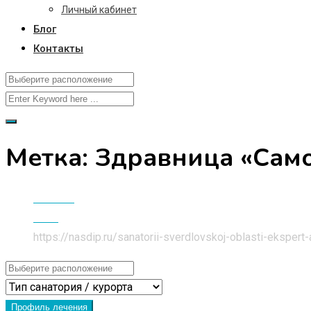
Личный кабинет
Блог
Контакты
Метка:
Здравница «Сам
Главная
Блог
https://nasdip.ru/sanatorii-sverdlovskoj-oblasti-eksper
Профиль лечения