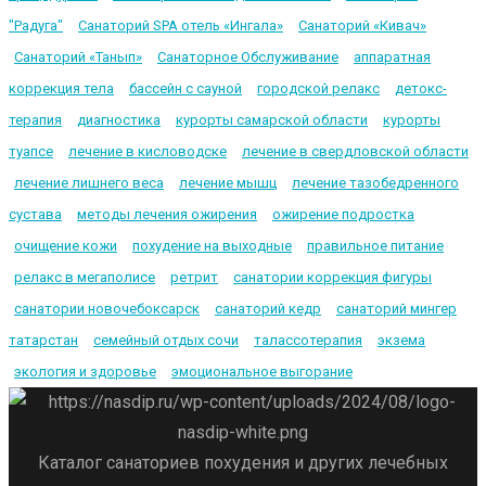
"Радуга"
Санаторий SPA отель «Ингала»
Санаторий «Кивач»
Санаторий «Танып»
Санаторное Обслуживание
аппаратная
коррекция тела
бассейн с сауной
городской релакс
детокс-
терапия
диагностика
курорты самарской области
курорты
туапсе
лечение в кисловодске
лечение в свердловской области
лечение лишнего веса
лечение мышц
лечение тазобедренного
сустава
методы лечения ожирения
ожирение подростка
очищение кожи
похудение на выходные
правильное питание
релакс в мегаполисе
ретрит
санатории коррекция фигуры
санатории новочебоксарск
санаторий кедр
санаторий мингер
татарстан
семейный отдых сочи
талассотерапия
экзема
экология и здоровье
эмоциональное выгорание
Каталог санаториев похудения и других лечебных