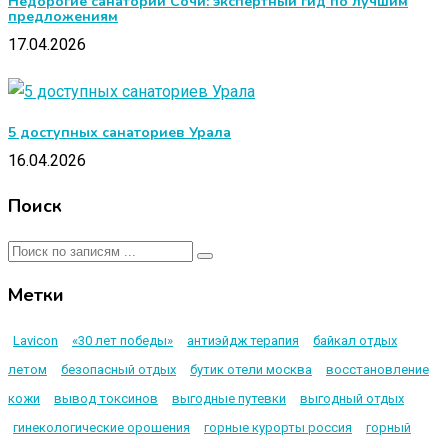
Недорогие санатории Сочи: экспертный гид по лучшим
предложениям
17.04.2026
5 доступных санаториев Урала
16.04.2026
Поиск
Метки
Lavicon
«30 лет победы»
антиэйдж терапия
байкал отдых
летом
безопасный отдых
бутик отели москва
восстановление
кожи
вывод токсинов
выгодные путевки
выгодный отдых
гинекологические орошения
горные курорты россия
горный