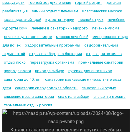
воздух дети
горный воздух лечение
горный ретрит
детская
реабилитация
зимний отдых с лечением
классический массаж
краснодарский край
курорты турции
лесной отдых
лечебные
курорты сочи
лечение в санатории недорого
лечение миома
лечение суставов на море
массаж лечебный
минеральные воды
для почек
оздоровительные программы
оздоровительный
отдых алтай
отдых в кабардино балкарии
отдых для пожилых
отдых люкс
перезагрузка организма
премиальные санатории
природа волги
природа сибири
путевки для льготников
санатории до 40 лет
санатории кавказские минеральные воды
дети
санатории свердловская область
санаторный отдых
снижение веса в санатории
спа отели сибири
спа центр москва
термальный отдых россия
Каталог санаториев похудения и других лечебных