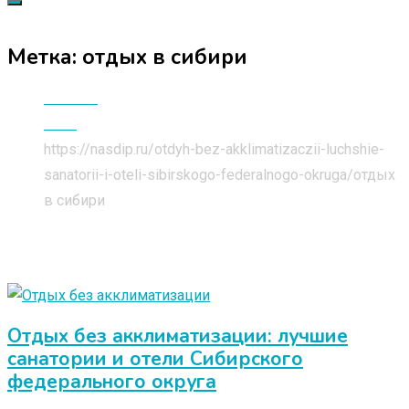
Метка:
отдых в сибири
Главная
Блог
https://nasdip.ru/otdyh-bez-akklimatizaczii-luchshie-
sanatorii-i-oteli-sibirskogo-federalnogo-okruga/
отдых
в сибири
Отдых без акклиматизации: лучшие
санатории и отели Сибирского
федерального округа