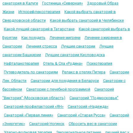
санатория в Калуге
Гостиница «Северная»
Здоровый Образ
Жизни
Иглорефлексотерапия
Какой выбрать санаторий в
Свердловской области
Какой выбрать санаторий в Челябинске
Какой лучший санаторий в Татарстане
Какой санаторий выбрать в
Бурятии
Как похудеть
Лечение мигрени
Лечение ожирения в
Санатории
Лечения стресса
Лучшие санатории
Лучшие
санатории Башкирии
Лучшие санатории Кисловодска
Нафталанотерапия
Отель & Спа «Родина»
Психотерапия
Путеводитель по санаториям
Релакс в отелях Питера
Санатории
Лен. Области
Санатории для похудения в Беларуси
Санатории с
бассейном
Санатории с лечебной программой
Санаторий
"Виктория" (Московская область)
Санаторий "Подмосковье"
Санаторий-профилакторий «ЯН»
Санаторий «Надежда»
Санаторий «Первая линия»
Санаторий «Старая Русса»
Санаторий
«Энергетик»
Санаторий Ногинск
Сбросить вес в санатории
Ударно-волновая терапия
Эмоциональное питание
лишний вес у