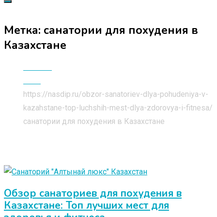
Метка:
санатории для похудения в
Казахстане
Главная
Блог
https://nasdip.ru/obzor-sanatoriev-dlya-pohudeniya-v-
kazahstane-top-luchshih-mest-dlya-zdorovya-i-fitnesa/
санатории для похудения в Казахстане
Обзор санаториев для похудения в
Казахстане: Топ лучших мест для