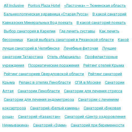
All Inclusive
Pontos Plaza Hotel
«Ласточка» — Тюменская область
Бальнеологическая здравница «Старая Русса»
В какой санаторий
Кавказских Минеральных Вод поехать
В какой санаторий поехать
Выбор санатория в Карелии
Где лечить суставы
Как лечить
бессонницу
Какой выбрать санаторий в Рязанской области
Какой
лучше санаторий в Челябинске
Лечебные фиточаи
Лучшие
санатории Татарстана
Отель «Марциаль»
Профилакторные
учреждения
Псориатические поражения
Рейтинг отелей Крыма
Рейтинг санаториев Свердловской области
Рейтинг санаторий
Крыма
Релакс в отелях Ленобласти
СПА в Москве
Санатории
Алтая
Санатории Ленобласти
Санатории для лечения стресса
Санатории для лечения эндометриоза
Санатории с лечением
коксартроза
Санаторий «Белый камень»
Санаторий «Буковая
роща»
Санаторий «Казахстан»
Санаторий «Центр оздоровления
Неумывакина»
Санаторий «Эдем»
Санаторий при беременности