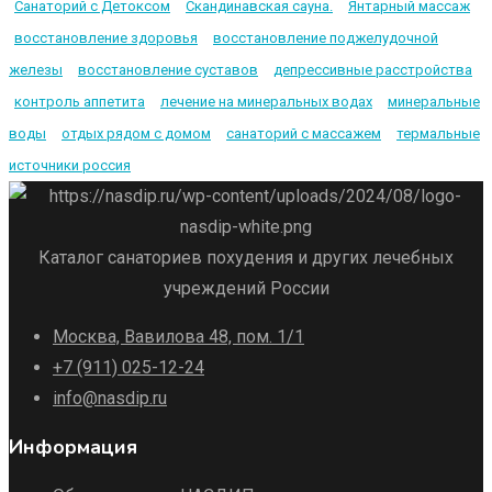
Санаторий с Детоксом
Скандинавская сауна.
Янтарный массаж
восстановление здоровья
восстановление поджелудочной
железы
восстановление суставов
депрессивные расстройства
контроль аппетита
лечение на минеральных водах
минеральные
воды
отдых рядом с домом
санаторий с массажем
термальные
источники россия
Каталог санаториев похудения и других лечебных
учреждений России
Москва, Вавилова 48, пом. 1/1
+7 (911) 025-12-24
info@nasdip.ru
Информация