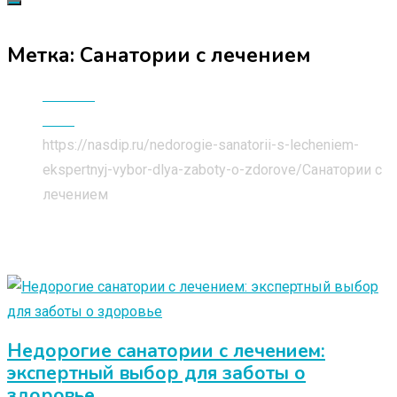
Метка:
Санатории с лечением
Главная
Блог
https://nasdip.ru/nedorogie-sanatorii-s-lecheniem-
ekspertnyj-vybor-dlya-zaboty-o-zdorove/
Санатории с
лечением
Недорогие санатории с лечением:
экспертный выбор для заботы о
здоровье