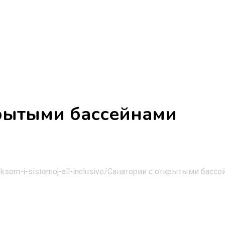
рытыми бассейнами
ksom-i-sistemoj-all-inclusive/
Санатории с открытыми бассе