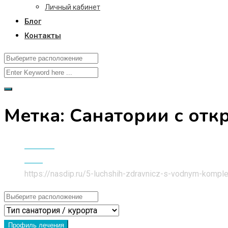
Личный кабинет
Блог
Контакты
Метка:
Санатории с отк
Главная
Блог
https://nasdip.ru/5-luchshih-zdravnicz-s-vodnym-komple
Профиль лечения