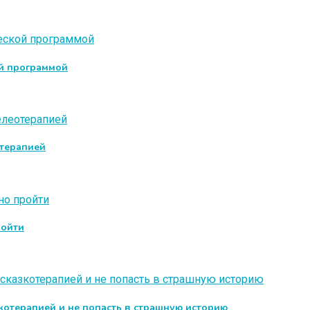
ой программой
отерапией
ройти
зкотерапией и не попасть в страшную историю