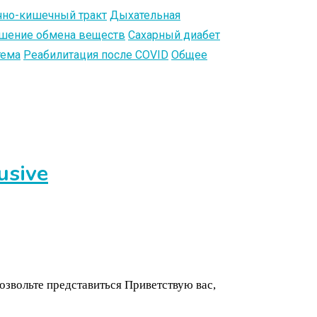
но-кишечный тракт
Дыхательная
шение обмена веществ
Сахарный диабет
тема
Реабилитация после COVID
Общее
usive
озвольте представиться Приветствую вас,