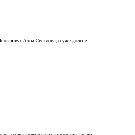
ня зовут Анна Светлова, и уже долгое
тлова, и уже долгие годы я помогаю людям