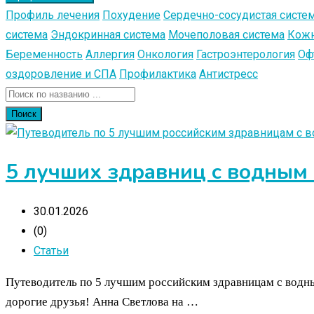
Профиль лечения
Похудение
Сердечно-сосудистая систе
система
Эндокринная система
Мочеполовая система
Кожн
Беременность
Аллергия
Онкология
Гастроэнтерология
Оф
оздоровление и СПА
Профилактика
Антистресс
Поиск
5 лучших здравниц с водным к
30.01.2026
(0)
Статьи
Путеводитель по 5 лучшим российским здравницам с водным
дорогие друзья! Анна Светлова на …