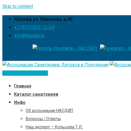
Skip to content
Москва, ул. Вавилова, д.48
+7 (911) 025-12-24
info@nasdip.ru
Добавить санаторий
Главная
Каталог санаториев
Инфо
Об ассоциации НАСДИП
Вопросы / Ответы
Наш эксперт — Кольцова Т.Д.