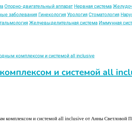
ма
Опорно-двигательный аппарат
Нервная система
Желудоч
ые заболевания
Гинекология
Урология
Стоматология
Нару
тальмология
Желчевыделительная система
Иммунная сис
омплексом и системой all incl
 комплексом и системой all inclusive от Анны Светловой П