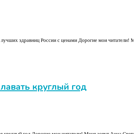
лучших здравниц России с ценами Дорогие мои читатели! Ме
плавать круглый год
вья круглый год Дорогие мои читатели! Меня зовут Анна Све