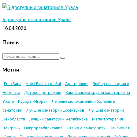
5 доступных санаториев Урала
16.04.2026
Поиск
Метки
Epic Sana
Hotel Palacio de Sal
Арт-терапия
Выбор санатория в
Ногинске
Детокс-программы
Какой самый крутой санаторий на
Урале
Курорт «Игора»
Лечение мочекаменной болезни в
санатории
Лучшие санатории Ессентуков
Лучший санаторий
Ленобласти
Лучший санаторий Челябинска
Магнитотерапия
Мигрень
Нейрореабилитация
Отзыв о санаториях
Пансионат
«Заря»
Пансионаты похудения
Похудение - санаторий
Рейтинг