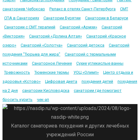
санаториев Чебоксар
Релакс в отелях Санкт-Петербурга
СМТ
СПА в Санаториях
Санатории Бурятии
Санатории в Беларуси
Санатории с СМТ терапией
Санаторий «Армхи»
Санаторий
«Виктория»
Санаторий «Долина Алтая»
Санаторий «Красное
озеро»
Санаторий «Солотча»
Санаторий детокса
Санаторий
похудения "Тюрьма для жира"
Санаторий с термальными
источниками
Санаторное Лечение
Сухие углекислые ванны
Тревожность
Тюменские термы
УОЦ «Олимп»
Центр отдыха и
здоровья «Кстово»
Цифровая диета
похудения детей
похудения
на 2 дня
санатории Кисловодска
санатории где помогают
бросить курить
чек-ап
Каталог санаториев похудения и других лечебных
учреждений России