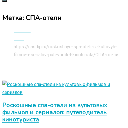
Метка:
СПА-отели
Главная
Блог
https://nasdip.ru/roskoshnye-spa-oteli-iz-kultovyh-
filmov-i-serialov-putevoditel-kinoturista/
СПА-отели
Роскошные спа-отели из культовых
фильмов и сериалов: путеводитель
кинотуриста