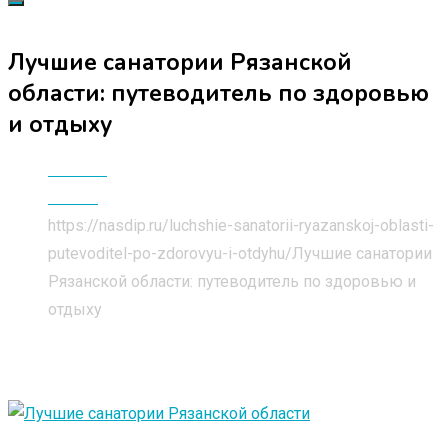
Лучшие санатории Рязанской
области: путеводитель по здоровью
и отдыху
Главная
Статьи
https://nasdip.ru/luchshie-sanatorii-ryazanskoj-oblasti-
putevoditel-po-zdorovyu-i-otdyhu/
Лучшие санатории
Рязанской области: путеводитель по здоровью и
отдыху