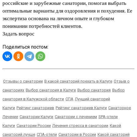
российские и зарубежные санатории, помогая выбрать
оптимальные варианты для оздоровления и похудения. Ее
экспертиза основана на личном опыте и глубоком
понимании потребностей клиентов.
Задать вопрос
Поделиться постом:
Отзывы о санатории
В какой санаторий поехать в Калуге
Отзыв о
санаториях
Выбор санатория в Калуге
Выбор санатория
Выбор
санатория в Калужской области
СПА
Лучший санаторий
Калуги
Рейтинг санаториев
Рейтинг санаториев Калуги
Санаторное
Лечение
Санатории Калуги
Санатории с лечением
SPA-отели
Калуги
Санатории России
Лечения стресса в санатории
Какой
санаторий лучше
СПА-отели
Санатории в России
Какой санаторий