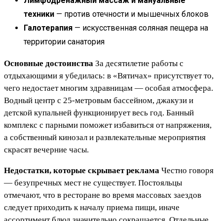
Лимфодренажный массаж и мануальные
техники
— против отечности и мышечных блоков
Галотерапия
— искусственная соляная пещера на
территории санатория
Основные достоинства
За десятилетие работы с
отдыхающими я убедилась: в «Вятичах» присутствует то,
чего недостает многим здравницам — особая атмосфера.
Водный центр с 25-метровым бассейном, джакузи и
детской купальней функционирует весь год. Банный
комплекс с парными поможет избавиться от напряжения,
а собственный кинозал и развлекательные мероприятия
скрасят вечерние часы.
Недостатки, которые скрывает реклама
Честно говоря
— безупречных мест не существует. Постояльцы
отмечают, что в ресторане во время массовых заездов
следует приходить к началу приема пищи, иначе
ассортимент блюд значительно сокращается. Отдельные