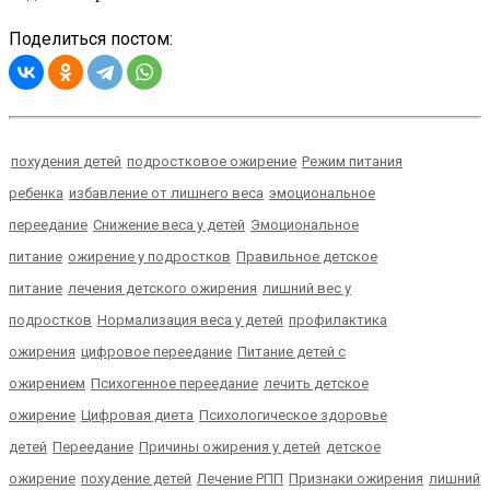
Поделиться постом:
похудения детей
подростковое ожирение
Режим питания
ребенка
избавление от лишнего веса
эмоциональное
переедание
Снижение веса у детей
Эмоциональное
питание
ожирение у подростков
Правильное детское
питание
лечения детского ожирения
лишний вес у
подростков
Нормализация веса у детей
профилактика
ожирения
цифровое переедание
Питание детей с
ожирением
Психогенное переедание
лечить детское
ожирение
Цифровая диета
Психологическое здоровье
детей
Переедание
Причины ожирения у детей
детское
ожирение
похудение детей
Лечение РПП
Признаки ожирения
лишний