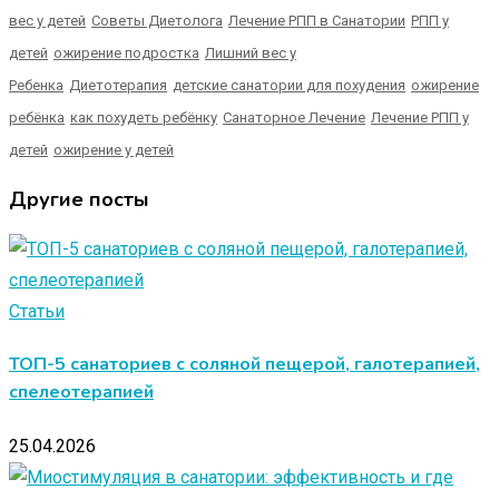
вес у детей
Советы Диетолога
Лечение РПП в Санатории
РПП у
детей
ожирение подростка
Лишний вес у
Ребенка
Диетотерапия
детские санатории для похудения
ожирение
ребёнка
как похудеть ребёнку
Санаторное Лечение
Лечение РПП у
детей
ожирение у детей
Другие посты
Статьи
ТОП-5 санаториев с соляной пещерой, галотерапией,
спелеотерапией
25.04.2026