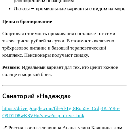
расширенным оснащением
Люксы — премиальные варианты с видом на море
Цены и бронирование
Стартовая стоимость проживания составляет от семи
тысяч триста рублей за сутки. В стоимость включено
трёхразовое питание и базовый терапевтический
комплекс. Пенсионеры получают скидку.
Резюме:
Идеальный вариант для тех, кто ценит южное
солнце и морской бриз.
Санаторий «Надежда»
https://drive.google.com/file/d/1gr8Rpn5v_Crdj3KJYRo-
Q9D1D8wKSVHp/view?usp=drive_link
📍 Россия, город-здравница Анапа, улица Калинина, дом