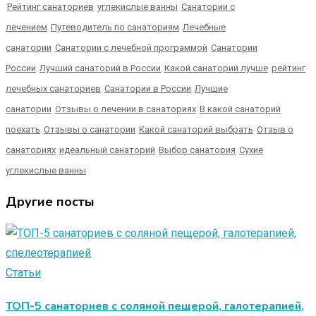
Рейтинг санаториев
углекислые ванны
Санатории с
лечением
Путеводитель по санаториям
Лечебные
санатории
Санатории с лечебной программой
Санатории
России
Лучший санаторий в России
Какой санаторий лучше
рейтинг
лечебных санаториев
Санатории в России
Лучшие
санатории
Отзывы о лечении в санаториях
В какой санаторий
поехать
Отзывы о санатории
Какой санаторий выбрать
Отзыв о
санаториях
идеальный санаторий
Выбор санатория
Сухие
углекислые ванны
Другие посты
Статьи
ТОП-5 санаториев с соляной пещерой, галотерапией,