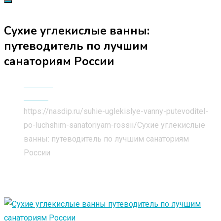
Сухие углекислые ванны:
путеводитель по лучшим
санаториям России
Главная
Статьи
https://nasdip.ru/suhie-uglekislye-vanny-putevoditel-
po-luchshim-sanatoriyam-rossii/
Сухие углекислые
ванны: путеводитель по лучшим санаториям
России