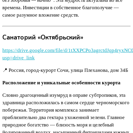
без здоровья — ничто”
. Эта мудрость актуальна во все
времена. Инвестиции в собственное благополучие —
самое разумное вложение средств.
Санаторий «Октябрьский»
https://drive.google.com/file/d/1tXXPCPo3agrctdJqp4ryxN
usp=drive_link
📍 Россия, город-курорт Сочи, улица Плеханова, дом 34Б
Расположение и уникальные особенности курорта
Словно драгоценный изумруд в оправе субтропиков, эта
здравница расположилась в самом сердце черноморского
побережья. Территория комплекса занимает
приблизительно два гектара ухоженной зелени. Главное
природное богатство — близость моря и целебный
йодированный воздух, насыщенный фитонцидами южных